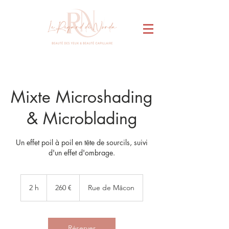
Mixte Microshading
& Microblading
Un effet poil à poil en tête de sourcils, suivi
d'un effet d'ombrage.
260
euros
2 h
2
260 €
Rue de Mâcon
h
Réserver