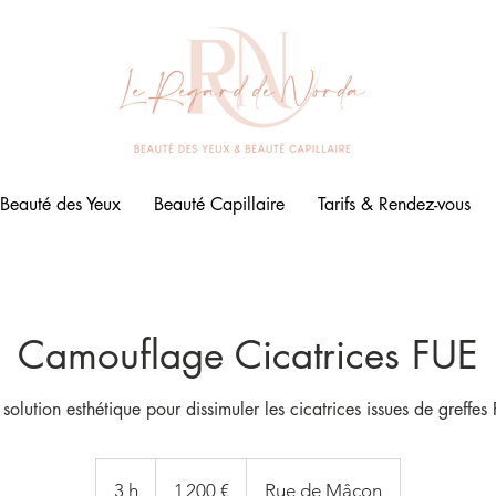
Beauté des Yeux
Beauté Capillaire
Tarifs & Rendez-vous
Camouflage Cicatrices FUE
solution esthétique pour dissimuler les cicatrices issues de greffes
1 200
euros
3 h
3
1 200 €
Rue de Mâcon