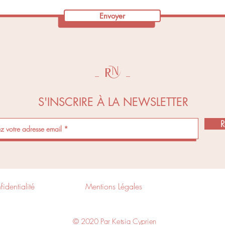
Envoyer
N
_
R
_
S'INSCRIRE À LA NEWSLETTER
R
identialité
Mentions Légales
© 2020 Par Ketsia Cyprien