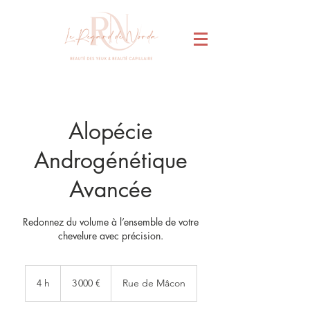
Alopécie
Androgénétique
Avancée
Redonnez du volume à l’ensemble de votre
chevelure avec précision.
3 000
euros
4 h
4
3 000 €
Rue de Mâcon
h